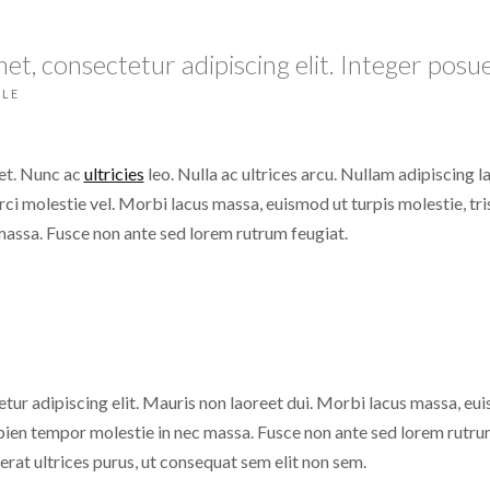
t, consectetur adipiscing elit. Integer posue
TLE
eet. Nunc ac
ultricies
leo. Nulla ac ultrices arcu. Nullam adipiscing 
rci molestie vel. Morbi lacus massa, euismod ut turpis molestie, tri
massa. Fusce non ante sed lorem rutrum feugiat.
ur adipiscing elit. Mauris non laoreet dui. Morbi lacus massa, euis
sapien tempor molestie in nec massa. Fusce non ante sed lorem rutru
 erat ultrices purus, ut consequat sem elit non sem.